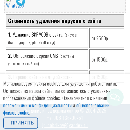
Стоимость удаления вирусов с сайта
1.
Удаление ВИРУСОВ с сайта.
(вирусы
от 2500р.
iframe, дорвеи, php-shell и.т.д)
Обновление версии
2.
CMS
(системы
от 1500р.
управления сайтом)
3.
Перенос сайтов на другой хостинг
от 1500р.
Мы используем файлы cookies для улучшения работы сайта.
Оставаясь на нашем сайте, вы соглашаетесь с условиями
ЗАКАЗАТЬ УДАЛЕНИЕ ВИРУСОВ
использования файлов cookies. Ознакомиться с нашими
положениями о конфиденциальности
и
об использовании
Создание и поддержка сайтов © 2004-2025
файлов cookie
.
+7 908 166-00-51
ПРИНЯТЬ
ip-dobrikov@yandex.ru