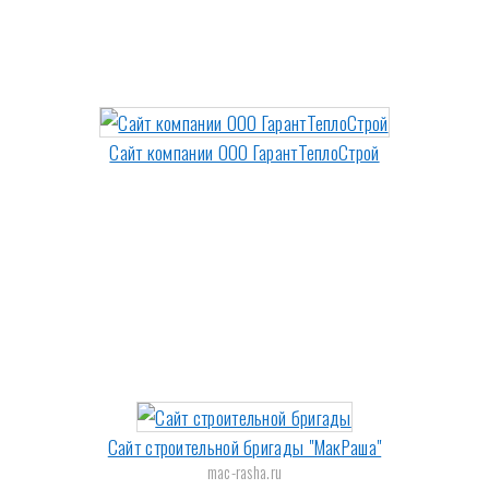
Сайт компании ООО ГарантТеплоCтрой
Сайт строительной бригады "МакРаша"
mac-rasha.ru