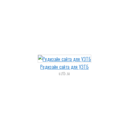
Редизайн сайта для УЗТБ
uztb.su