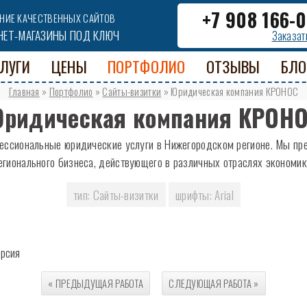
+7 908 166-
НИЕ КАЧЕСТВЕННЫХ САЙТОВ
НЕТ-МАГАЗИНЫ ПОД КЛЮЧ
Заказат
ЛУГИ
ЦЕНЫ
ПОРТФОЛИО
ОТЗЫВЫ
БЛО
Главная
»
Портфолио
»
Сайты-визитки
»
Юридическая компания КРОНОС
ридическая компания КРОН
ссиональные юридические услуги в Нижегородском регионе. Мы пред
егионального бизнеса, действующего в различных отраслях экономик
тип: Сайты-визитки
шрифты: Arial
« ПРЕДЫДУЩАЯ
РАБОТА
СЛЕДУЮЩАЯ
РАБОТА
»