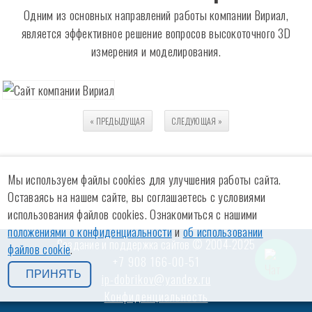
Одним из основных направлений работы компании Вириал,
является эффективное решение вопросов высокоточного 3D
измерения и моделирования.
« ПРЕДЫДУЩАЯ
СЛЕДУЮЩАЯ
»
Мы используем файлы cookies для улучшения работы сайта.
Оставаясь на нашем сайте, вы соглашаетесь с условиями
использования файлов cookies. Ознакомиться с нашими
положениями о конфиденциальности
и
об использовании
Создание и поддержка сайтов © 2004-2025
файлов cookie
.
+7 908 166-00-51
ПРИНЯТЬ
ip-dobrikov@yandex.ru
Конфиденциальность