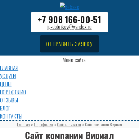
+7 908 166-00-51
ip-dobrikov@yandex.ru
ОТПРАВИТЬ ЗАЯВКУ
Меню сайта
ГЛАВНАЯ
УСЛУГИ
ЦЕНЫ
ПОРТФОЛИО
ОТЗЫВЫ
БЛОГ
КОНТАКТЫ
Главная
»
Портфолио
»
Сайты-визитки
»
Сайт компании Вириал
Сайт компании Вириал