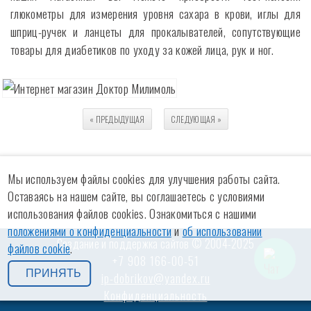
глюкометры для измерения уровня сахара в крови, иглы для
шприц-ручек и ланцеты для прокалывателей, сопутствующие
товары для диабетиков по уходу за кожей лица, рук и ног.
« ПРЕДЫДУЩАЯ
СЛЕДУЮЩАЯ
»
Мы используем файлы cookies для улучшения работы сайта.
Оставаясь на нашем сайте, вы соглашаетесь с условиями
использования файлов cookies. Ознакомиться с нашими
положениями о конфиденциальности
и
об использовании
Создание и поддержка сайтов © 2004-2025
файлов cookie
.
+7 908 166-00-51
ПРИНЯТЬ
ip-dobrikov@yandex.ru
Конфиденциальность