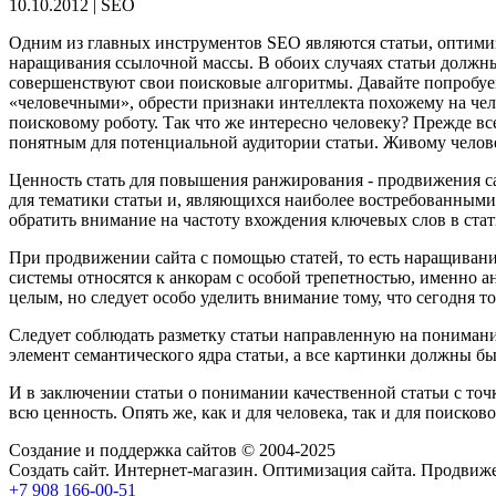
10.10.2012 | SEO
Одним из главных инструментов SEO являются статьи, оптим
наращивания ссылочной массы. В обоих случаях статьи должны
совершенствуют свои поисковые алгоритмы. Давайте попробуем
«человечными», обрести признаки интеллекта похожему на чело
поисковому роботу. Так что же интересно человеку? Прежде в
понятным для потенциальной аудитории статьи. Живому челов
Ценность стать для повышения ранжирования - продвижения сайт
для тематики статьи и, являющихся наиболее востребованными 
обратить внимание на частоту вхождения ключевых слов в стат
При продвижении сайта с помощью статей, то есть наращивани
системы относятся к анкорам с особой трепетностью, именно а
целым, но следует особо уделить внимание тому, что сегодня
Следует соблюдать разметку статьи направленную на понимани
элемент семантического ядра статьи, а все картинки должны быть
И в заключении статьи о понимании качественной статьи с точк
всю ценность. Опять же, как и для человека, так и для поиско
Создание и поддержка сайтов © 2004-2025
Создать сайт. Интернет-магазин. Оптимизация сайта. Продвиже
+7 908 166-00-51