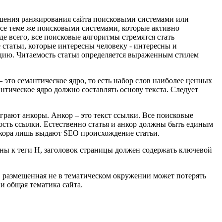
шения ранжирования сайта поисковыми системами или
се теме же поисковыми системами, которые активно
е всего, все поисковые алгоритмы стремятся стать
 статьи, которые интересны человеку - интересны и
ацию. Читаемость статьи определяется выраженным стилем
 это семантическое ядро, то есть набор слов наиболее ценных
тическое ядро должно составлять основу текста. Следует
рают анкоры. Анкор – это текст ссылки. Все поисковые
ность ссылки. Естественно статья и анкор должны быть единым
нкора лишь выдают SEO происхождение статьи.
ны к теги H, заголовок страницы должен содержать ключевой
я, размещенная не в тематическом окружении может потерять
и общая тематика сайта.