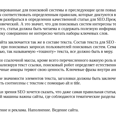
изированные для поисковой системы и преследующие цели повы
 соответствовать определенным правилам, которые диктуются в
 разобраться в определении качественной статьи для SEO.Прежд
веческий. А это значит, что для поисковых систем интересны те
сего, статья должна быть читаема и содержать полезную информ
еку совершенно не интересно читать наборы ключевых слов.
а заключается так же в составе текста. Состав текста для SEO –
при поисковых запросах пользователей поисковых систем. Семан
ью, так называемую «тошноту» текста, все должно быть в меру.
и ссылочной массы, кроме всего перечисленного важную роль иг
нализируя текст ссылки, поисковый робот определяет естествен
 точные анкоры теряют свою ценность. Ключевые фразы внутри а
е значимости элементов текста, заголовки должны быть заключе
 соотнесены с текстом с помощью alt и title.
и зрения SEO хочется сказать, что даже самая правильная стать
вой машины важны сайты, где соблюдаются тематические разделы 
ние и реклама. Наполнение. Ведение сайта.